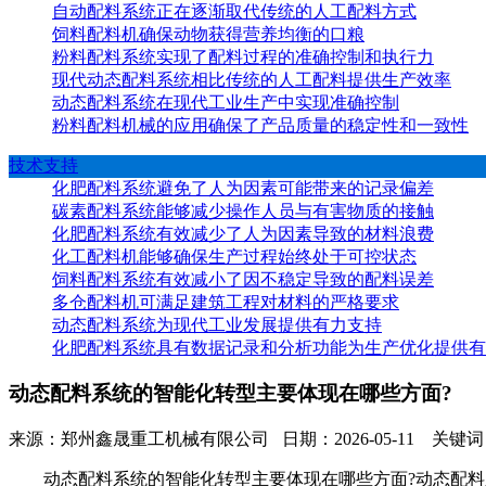
自动配料系统正在逐渐取代传统的人工配料方式
饲料配料机确保动物获得营养均衡的口粮
粉料配料系统实现了配料过程的准确控制和执行力
现代动态配料系统相比传统的人工配料提供生产效率
动态配料系统在现代工业生产中实现准确控制
粉料配料机械的应用确保了产品质量的稳定性和一致性
技术支持
化肥配料系统避免了人为因素可能带来的记录偏差
碳素配料系统能够减少操作人员与有害物质的接触
化肥配料系统有效减少了人为因素导致的材料浪费
化工配料机能够确保生产过程始终处于可控状态
饲料配料系统有效减小了因不稳定导致的配料误差
多仓配料机可满足建筑工程对材料的严格要求
动态配料系统为现代工业发展提供有力支持
化肥配料系统具有数据记录和分析功能为生产优化提供有
动态配料系统的智能化转型主要体现在哪些方面?
来源：郑州鑫晟重工机械有限公司 日期：2026-05-11 关键
动态配料系统的智能化转型主要体现在哪些方面?动态配料系