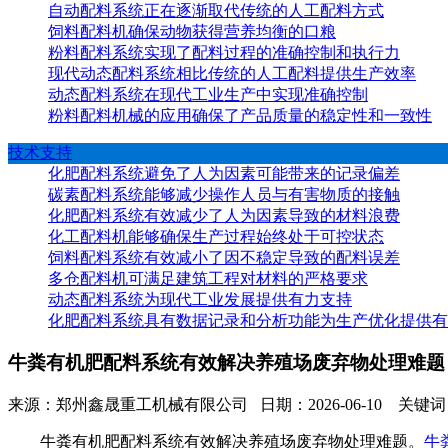
自动配料系统正在逐渐取代传统的人工配料方式
饲料配料机确保动物获得营养均衡的口粮
粉料配料系统实现了配料过程的准确控制和执行力
现代动态配料系统相比传统的人工配料提供生产效率
动态配料系统在现代工业生产中实现准确控制
粉料配料机械的应用确保了产品质量的稳定性和一致性
技术支持
化肥配料系统避免了人为因素可能带来的记录偏差
碳素配料系统能够减少操作人员与有害物质的接触
化肥配料系统有效减少了人为因素导致的材料浪费
化工配料机能够确保生产过程始终处于可控状态
饲料配料系统有效减小了因不稳定导致的配料误差
多仓配料机可满足建筑工程对材料的严格要求
动态配料系统为现代工业发展提供有力支持
化肥配料系统具有数据记录和分析功能为生产优化提供有
牛粪有机肥配料系统有效解决养殖场废弃物处理难题
来源：郑州鑫晟重工机械有限公司 日期：2026-06-10 关
牛粪有机肥配料系统有效解决养殖场废弃物处理难题。
牛